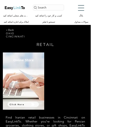
Easy
Link
To
Search
بلاگ
کسب و کار خود را اضافه کنید
فرصت های شغلی اضافه کنید
سوالات متداول
جستجو با فیلتر
املاک برای اجاره اضافه کنید
< Back
OHIO
CINCINNATI
RETAIL
Online Store
Click Here
Find Iranian retail businesses in Cincinnati on
EasyLinkTo. Whether you’re looking for Persian
groceries, clothing stores, or gift shops, EasyLinkTo