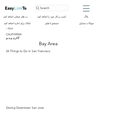
Easy
Link
To
Search
بلاگ
کسب و کار خود را اضافه کنید
فرصت های شغلی اضافه کنید
سوالات متداول
جستجو با فیلتر
املاک برای اجاره اضافه کنید
< Back
CALIFORNIA
گالری ویدیو
Bay Area
24 Things to Do in San Francisco
Driving Downtown San Jose